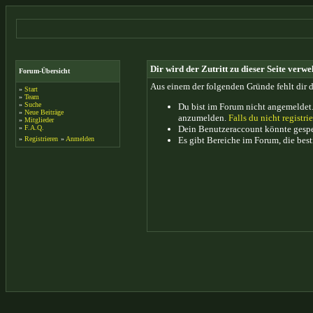
Dir wird der Zutritt zu dieser Seite verwe
Forum-Übersicht
Aus einem der folgenden Gründe fehlt dir d
»
Start
»
Team
»
Suche
Du bist im Forum nicht angemeldet.
»
Neue Beiträge
anzumelden.
Falls du nicht registrie
»
Mitglieder
»
F.A.Q.
Dein Benutzeraccount könnte gesper
»
Registrieren
»
Anmelden
Es gibt Bereiche im Forum, die bes