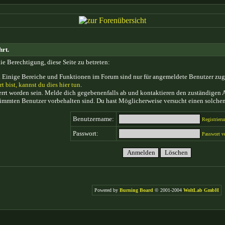
hrt.
ie Berechtigung, diese Seite zu betreten:
 Einige Bereiche und Funktionen im Forum sind nur für angemeldete Benutzer zugän
rt bist, kannst du dies hier tun
.
rt worden sein. Melde dich gegebenenfalls ab und kontaktieren den zuständigen A
timmten Benutzer vorbehalten sind. Du hast Möglicherweise versucht einen solchen
Benutzername:
Registrieru
Passwort:
Passwort v
Powered by
Burning Board
© 2001-2004
WoltLab GmbH