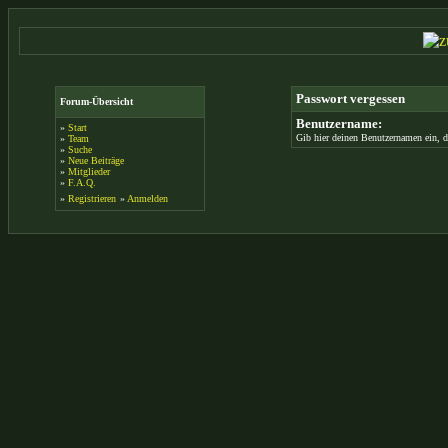
Passwort vergessen
Forum-Übersicht
Benutzername:
»
Start
Gib hier deinen Benutzernamen ein, d
»
Team
»
Suche
»
Neue Beiträge
»
Mitglieder
»
F.A.Q.
»
Registrieren
»
Anmelden