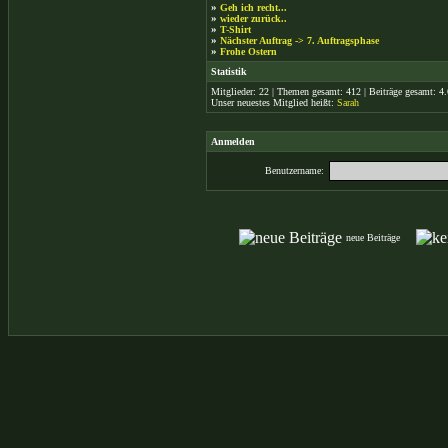
»
Geh ich recht...
»
wieder zurück..
»
T-Shirt
»
Nächster Auftrag -> 7. Auftragsphase
»
Frohe Ostern
Statistik
Mitglieder: 22 | Themen gesamt: 412 | Beiträge gesamt: 4.6
Unser neuestes Mitglied heißt:
Sarah
Anmelden
Benutzername:
neue Beiträge