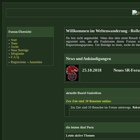
Willkommen im Weltenwanderung - Rolle
Forum-Übersicht
Du bist nicht angemeldet. Wenn dies dein erster Besuch hi
»
Start
registriert sein, um alle Funktionen dieses Forums
»
Team
Registrierungsprozess. Um Beiträge zu lesen, suche dir das
»
Suche
»
Neue Beiträge
»
Mitglieder
»
F.A.Q.
News und Ankündigungen
»
Registrieren
»
Anmelden
25.10.2018
Neues SR-Foru
aktuelle Board-Statistiken
Zur Zeit sind 10 Benutzer online.
Zur Zeit sind 10 Besucher im Forum unterwegs.
Reko
die letzten fünf Posts
Letzte aktive Themen