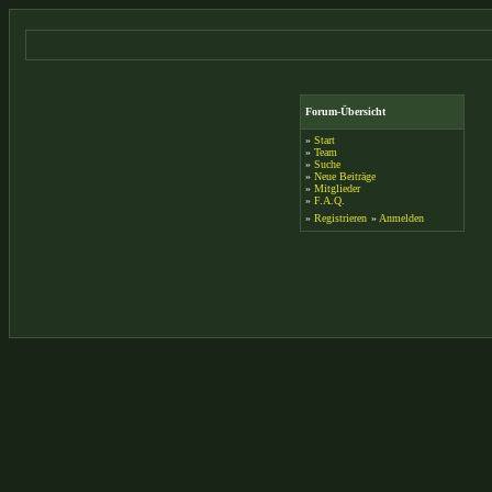
Forum-Übersicht
»
Start
»
Team
»
Suche
»
Neue Beiträge
»
Mitglieder
»
F.A.Q.
»
Registrieren
»
Anmelden