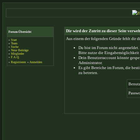
Dir wird der Zutritt zu dieser Seite verweh
Forum-Übersicht
Aus einem der folgenden Gründe fehlt dir di
»
Start
»
Team
»
Suche
Du bist im Forum nicht angemeldet.
»
Neue Beiträge
Bitte nutze die Eingabemöglichkeit 
»
Mitglieder
»
F.A.Q.
Dein Benutzeraccount könnte gesper
»
Registrieren
»
Anmelden
Administrator.
Es gibt Bereiche im Forum, die bes
zu betreten.
Benut
Passwo