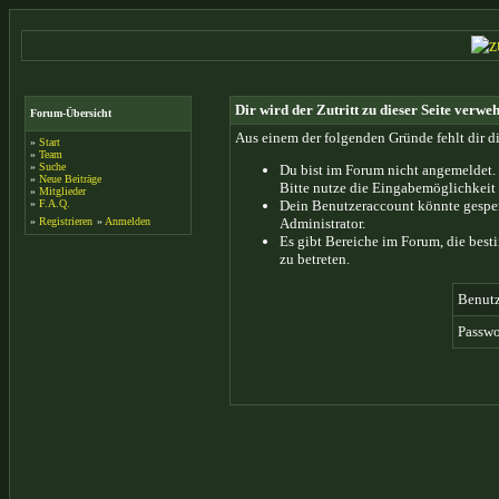
Dir wird der Zutritt zu dieser Seite verweh
Forum-Übersicht
Aus einem der folgenden Gründe fehlt dir di
»
Start
»
Team
»
Suche
Du bist im Forum nicht angemeldet.
»
Neue Beiträge
Bitte nutze die Eingabemöglichkeit 
»
Mitglieder
»
F.A.Q.
Dein Benutzeraccount könnte gesper
»
Registrieren
»
Anmelden
Administrator.
Es gibt Bereiche im Forum, die bes
zu betreten.
Benut
Passwo