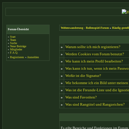
Weltenwanderung - Rollenspiel-Forum
»
Häufig gestel
Forum-Übersicht
»
Start
»
Team
»
Suche
»
Neue Beiträge
»
Warum sollte ich mich registrieren?
»
Mitglieder
»
F.A.Q.
»
Werden Cookies vom Forum benutzt?
»
Registrieren
»
Anmelden
»
Wie kann ich mein Profil bearbeiten?
»
Was kann ich tun, wenn ich mein Passwo
»
Wofür ist die Signatur?
»
Wie bekomme ich ein Bild unter meine
»
Was ist die Freunde-Liste und die Ignorie
»
Was sind Favoriten?
»
Was sind Rangtitel und Rangzeichen?
Es gibt Bereiche und Funktionen im Forum, 