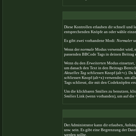
Diese Kontrollen erlauben dir schnell und 
entsprechenden Knöpfe an oder wähle einze
Es gibt zwei vorhandene Modi:
Normaler
u
Wenn der
normale
Modus verwendet wird, ers
passenden BBCode Tags in deinen Beitrag e
Wenn du den
Erweiterten
Modus einsetzet, 
um danach den Text in den Beitrags Bereich
Aktuelles Tag schliessen
Knopf (alt+c). Du 
schliessen
Knopf (alt+x) verwenden, um alle 
Tags schliesst, die mit den Codeknöpfen ers
Um die klickbaren Smilies zu benutzen, kli
Smilies
Link (wenn vorhanden), um auf die v
Der Administrator kann dir erlauben, Anhän
usw. sein. Es gibt eine Begrenzung der Date
werden sollte.