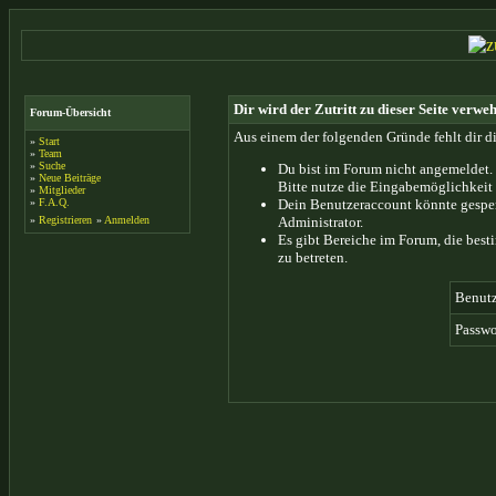
Dir wird der Zutritt zu dieser Seite verweh
Forum-Übersicht
Aus einem der folgenden Gründe fehlt dir di
»
Start
»
Team
»
Suche
Du bist im Forum nicht angemeldet.
»
Neue Beiträge
Bitte nutze die Eingabemöglichkeit 
»
Mitglieder
»
F.A.Q.
Dein Benutzeraccount könnte gesper
»
Registrieren
»
Anmelden
Administrator.
Es gibt Bereiche im Forum, die bes
zu betreten.
Benut
Passwo