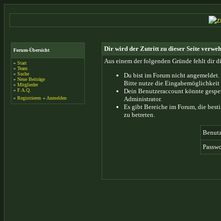
Dir wird der Zutritt zu dieser Seite verweh
Forum-Übersicht
Aus einem der folgenden Gründe fehlt dir di
»
Start
»
Team
»
Suche
Du bist im Forum nicht angemeldet.
»
Neue Beiträge
Bitte nutze die Eingabemöglichkeit 
»
Mitglieder
»
F.A.Q.
Dein Benutzeraccount könnte gesper
»
Registrieren
»
Anmelden
Administrator.
Es gibt Bereiche im Forum, die bes
zu betreten.
Benut
Passwo